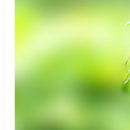
・
采
风