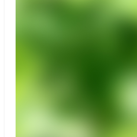
光圈：
f/6.3
速度：
1/1600秒
ISO：
5000
焦距：
600