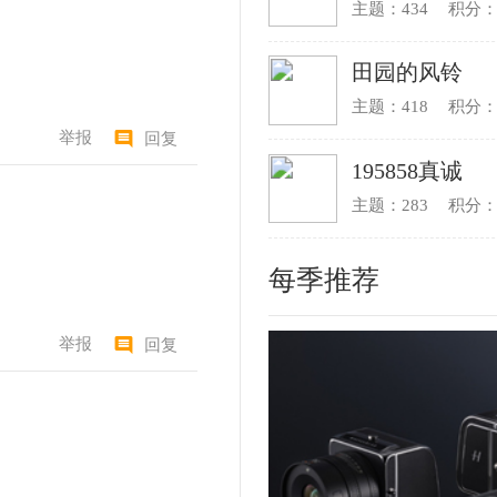
线（8:00-20:00）：
00-1551
艺术促进会 主办：山东东方传媒有限公司
省济南市历下区舜耕路14号
nfo@ea360.com
手机版
|
小黑屋
|
东方摄影论坛
(
鲁ICP备05005101号
)