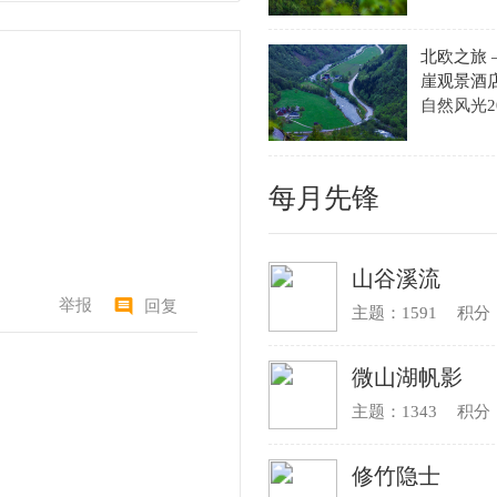
孙家勇
主题：882
积分：42969
韩汝爱
主题：705
积分：69558
老陆逍遥
主题：598
积分：254240
村长
主题：434
积分：16385
田园的风铃
主题：418
积分：23984
195858真诚
主题：283
积分：20338