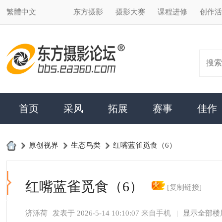
繁體中文
东方摄影
摄影大赛
课程进修
创作活动
合作加盟
搜索
首页
采风
拓展
赛事
佳作
达人
›
原创视界
›
生态鸟类
›
红嘴蓝雀觅食（6）
东
方
红嘴蓝雀觅食（6）
[复制链接]
摄
济泺荷
发表于 2026-5-14 10:10:07
来自手机
|
显示全部楼层
|
阅读模式
影
论
坛
-
马上注册，结交更多好友，享用更多功能，让你