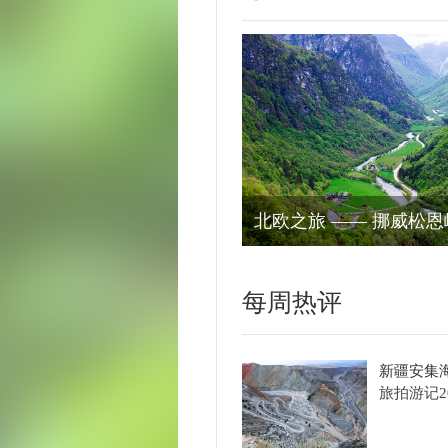
每周热评
更多+
新疆安集海的峡谷风情（2）
旅拍游记
2026-08-07
新疆安集海的峡谷风情
旅拍游记
2026-08-07
觅食的黑脸琵鹭！
生态鸟类
2026-08-07
水佩风裳
生态鸟类
2026-08-07