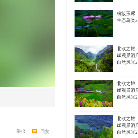
北欧之旅 —— 挪威松恩峡湾山
崖观景酒店俯
自然风光
2026-08-07
每月先锋
更多+
山谷溪流
主题：1591
积分：32594
微山湖帆影
主题：1343
积分：42353
修竹隐士
主题：1272
积分：221368
石扬声
主题：1075
积分：20629