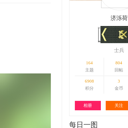
士兵
164
804
0
主题
回帖
精华
6908
3
0
积分
金币
粉丝
相册
关注
私信
每日一图
更多+
北欧之旅 —— 挪威松恩峡
13