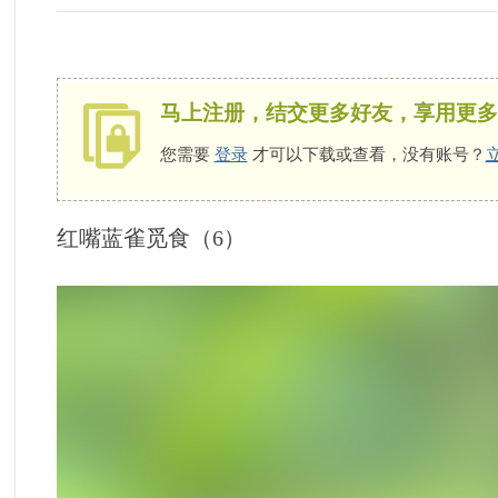
影
您需要
登录
才可以下载或查看，没有账号？
立即注册
友
精
红嘴蓝雀觅食（6）
神
家
园
|
原
创
・
参
赛
・
约
拍