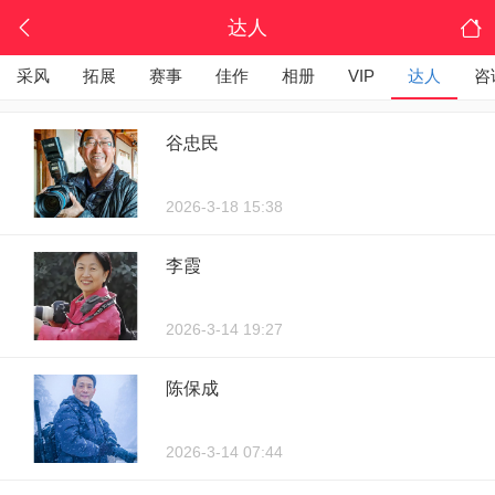
达人
采风
拓展
赛事
佳作
相册
VIP
达人
咨
谷忠民
2026-3-18 15:38
李霞
2026-3-14 19:27
陈保成
2026-3-14 07:44