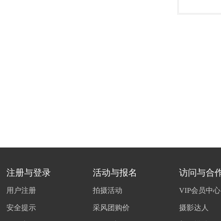
注册与登录
活动与报名
访问与合作
用户注册
拍摄活动
VIP会员中心
安全提示
采风团购价
摄影达人
修改密码
VIP优惠
美女模特
无法登录
升级会员
商务合作
忘记密码
如何充值
品牌推广
Copyright © 2005 -
2026 ea360.com All Rights Reserved. | Powered by Discuz!