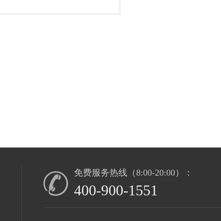
线（8:00-20:00）：
00-1551
艺术促进会 主办：山东东方传媒有限公司
省济南市历下区舜耕路14号
nfo@ea360.com
手机版
|
小黑屋
|
东方摄影论坛
(
鲁ICP备05005101号
)