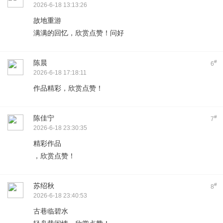
2026-6-18 13:13:26
故地重游
满满的回忆，欣赏点赞！问好
陈晨
#
6
2026-6-18 17:18:11
作品精彩，欣赏点赞！
陈佳宁
#
7
2026-6-18 23:30:35
精彩作品
，欣赏点赞！
苏绍秋
#
8
2026-6-18 23:40:53
古巷临碧水