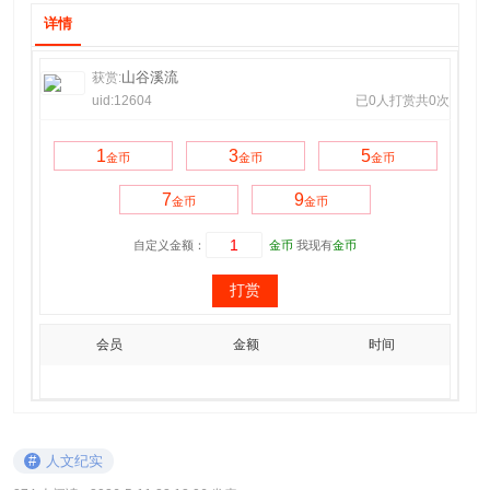
详情
山谷溪流
获赏:
uid:12604
已0人打赏共0次
1
3
5
金币
金币
金币
7
9
金币
金币
自定义金额：
金币
我现有
金币
打赏
会员
金额
时间
#
人文纪实