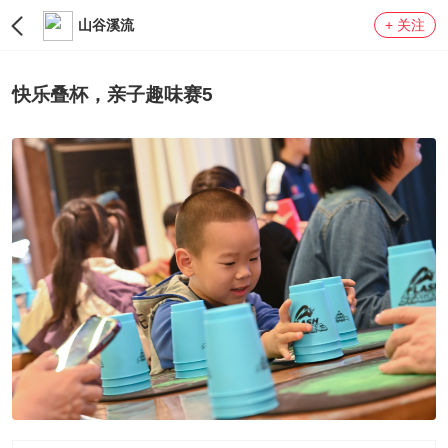
山谷溪流
+ 关注
LV0
快乐叠杯，亲子趣味赛5