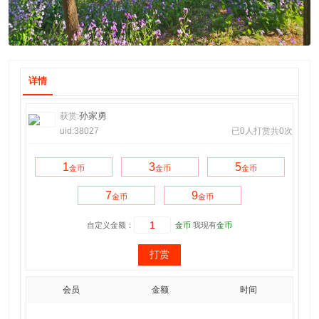
详情
孙家勇
获赏:
uid:38027
已0人打赏共0次
1
3
5
金币
金币
金币
7
9
金币
金币
自定义金额：
金币
我现有
金币
打赏
会员
金额
时间