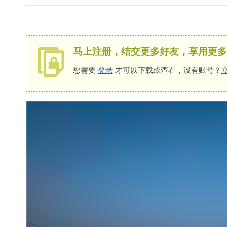
影
您需要
登录
才可以下载或查看，没有账号？
立即注册
友
精
神
家
园
|
原
创
・
参
赛
・
约
拍