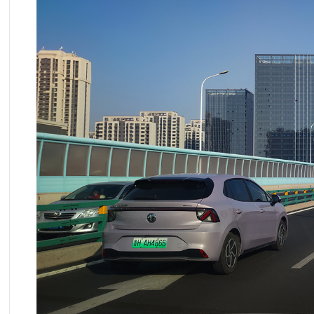
相机品牌：
Xiaomi
相机型号：
M2102J2SC
光圈：
f/1.69
速度：
1/400秒