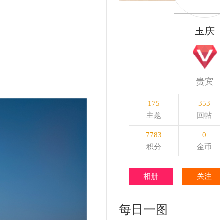
贵宾
175
353
2
主题
回帖
精华
7783
0
0
积分
金币
粉丝
相册
关注
私信
每日一图
更多+
晨
6