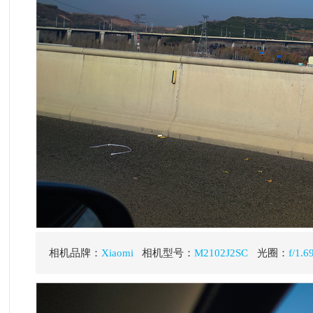
・
采
风
相机品牌：
Xiaomi
相机型号：
M2102J2SC
光圈：
f/1.69
速度：
1/3200