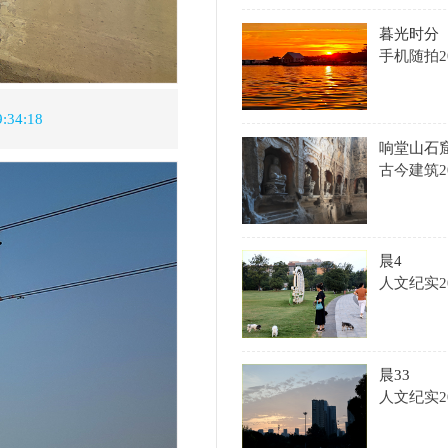
晨2
人文纪实
2026-08-08
每月先锋
更多+
山谷溪流
主题：1591
积分：32594
微山湖帆影
主题：1346
积分：42409
修竹隐士
主题：1272
积分：221368
石扬声
主题：1081
积分：20727