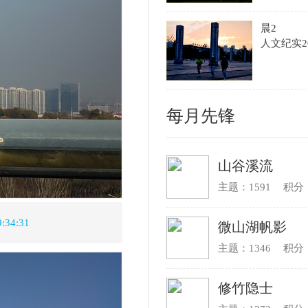
孙家勇
主题：882
积分：43033
韩汝爱
主题：705
积分：69710
老陆逍遥
主题：598
积分：254240
村长
主题：436
积分：16433
田园的风铃
主题：418
积分：23984
195858真诚
主题：283
积分：20338