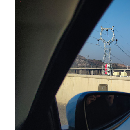
相机品牌：
Xiaomi
相机型号：
M2102J2SC
光圈：
f/1.69
速度：
1/3200