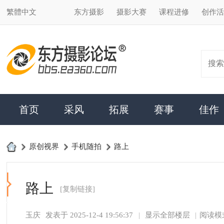
繁體中文
东方摄影
摄影大赛
课程进修
创作活动
合作加盟
搜索
首页
采风
拓展
赛事
佳作
达人
›
原创视界
›
手机随拍
›
路上
东
方
路上
[复制链接]
摄
玉庆
发表于 2025-12-4 19:56:37
|
显示全部楼层
|
阅读模式
影
论
坛
-
马上注册，结交更多好友，享用更多功能，让你