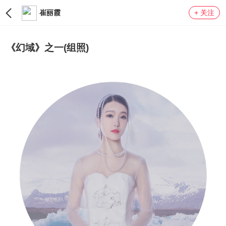
崔丽霞
+ 关注
LV0
《幻域》之一(组照)