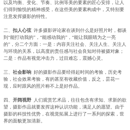
以及均衡、变化、节奏、比例等美的要素的匠心安排，让人
们得到愉悦的精神感受，在这些美的要素构成中，又特别要
注意发挥摄影的特性。
二、
扣人心弦
许多摄影评论家在谈到什么是好照片时，都谈
到“能打动我的”，“能感动我的”，“能让我眼睛为之一亮
的”，分二个方面：一是：内容关注社会、关注人生、关注人
与环境的关系，以高度的责任感与社会良知对待被摄对象；
二是：作品有视觉冲击力，过目难忘，震撼心灵。
三、
社会影响
好的摄影作品要经得起时间的考验，历史考
验，社会效果考验，有的甚至有收藏价值，反之，昙花一
现，应时跟风的照片称不上是好作品。
四、
开阔视野
人们观赏艺术品，往往包含有求知、求新的欲
望，摄影作品就要发挥这种认识功能，满足人的愿望。由于
摄影的科技性优势，在视觉拓展上进行了一系列的探索，世
界的面貌更加清新。