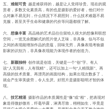
五、
难能可贵
越是难获得的，越是让人觉得珍贵。现在的观
赏者，多数文化素质高，有的也是摄影的爱好者，他们对什
么对象不易见到，什么情况下不易照到，什么技术难题不易
克服，甚至关乎生命和健康的代价等问题都很了解。
六、
想像丰富
高品格的艺术品往往留给人很大的想像和联想
空间，一览无余图解式的照片使人乏味，非具像、似与不似
之间的表现能增加作品的意蕴，回味无穷，具像表现考验摄
影家的识别力，非具像表现能力体现作者的创造力。
七、
新颖独特
创作就是创造，关键是一个“创”字。有人
说“人无我有，人有我精”，还可以加上一句“人精我新”。再
高级的技术质量。再漂亮的画面结构，如果出现次数多了，
就会产生审美疲劳，令人生厌。好照片是摄影聪明才智的体
现。
八、
技艺精湛
摄影作品的本质属性是“像”或“相”，把表现对
象造得微妙微肖，纤毫毕露，淋漓尽致，栩栩如生，毕竟是